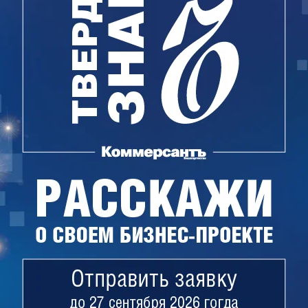
иски возникновения мусорного коллапса из-за
ии отходов и их переполненности.