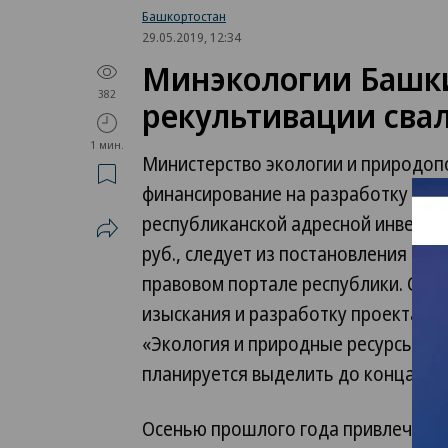
Башкортостан
29.05.2019, 12:34
Минэкологии Башки
382
рекультивации сва
1 мин.
Министерство экологии и природо
финансирование на разработку про
республиканской адресной инвестпр
руб., следует из постановления ка
правовом портале республики. Сре
изыскания и разработку проекта ре
«Экология и природные ресурсы», о
планируется выделить до конца год
Осенью прошлого года привлеченны