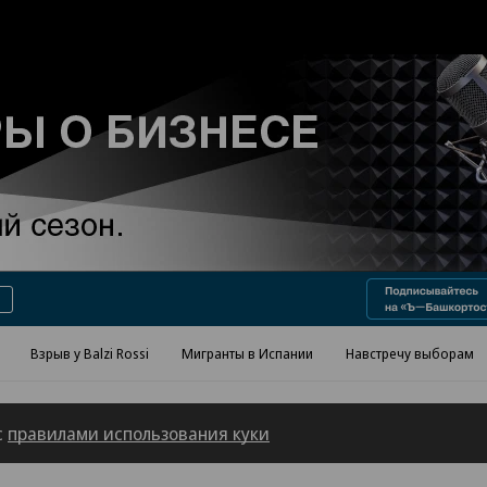
Реклама в «Ъ» www.kommersant.ru/ad
Взрыв у Balzi Rossi
Мигранты в Испании
Навстречу выборам
с
правилами использования куки