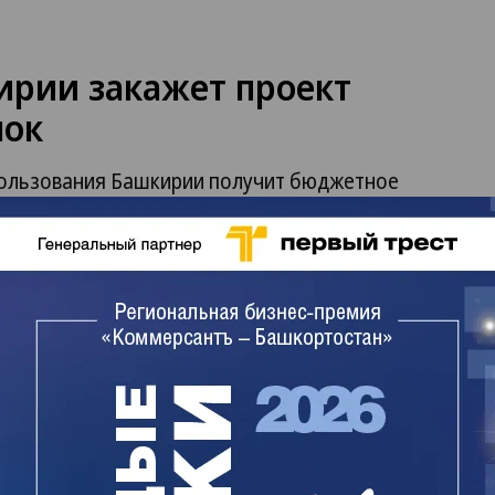
рии закажет проект
лок
пользования Башкирии получит бюджетное
екта рекультивации мусорных полигонов. В
ограмме предусмотрено на эти цели 31,52 млн
бмина, опубликованного на официальном
дства должны быть направлены на инженерные
культивации свалок в рамках госпрограммы
тмечается в документе. Финансирование
а.
е Госдумой эксперты отнесли Башкирию к числу