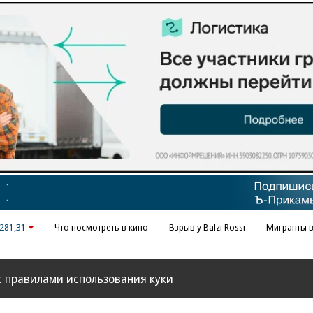
Реклама в «Ъ» www.kommersant.ru/ad
281,31
Что посмотреть в кино
Взрыв у Balzi Rossi
Мигранты в
с
правилами использования куки