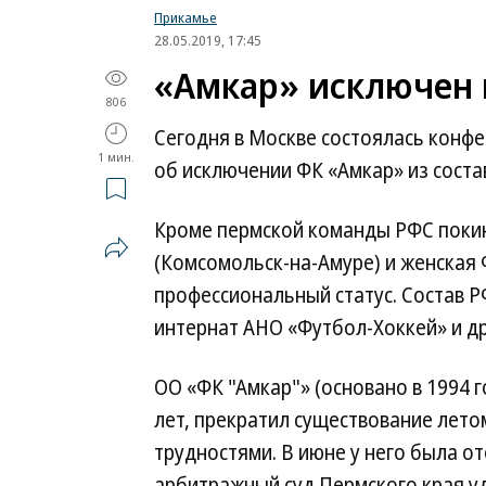
Прикамье
28.05.2019, 17:45
«Амкар» исключен 
806
Сегодня в Москве состоялась конф
1 мин.
об исключении ФК «Амкар» из соста
Кроме пермской команды РФС покин
(Комсомольск-на-Амуре) и женская 
профессиональный статус. Состав Р
интернат АНО «Футбол-Хоккей» и д
ОО «ФК "Амкар"» (основано в 1994 г
лет, прекратил существование лето
трудностями. В июне у него была о
арбитражный суд Пермского края у