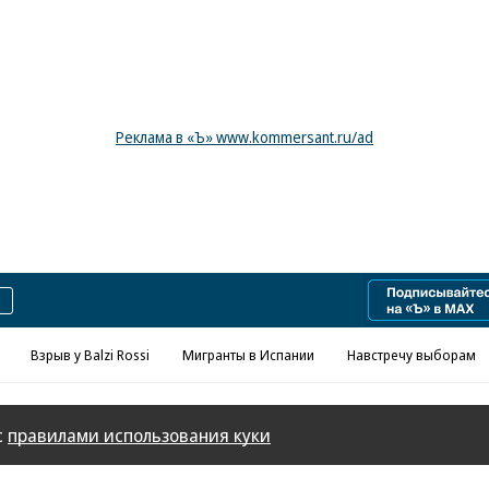
Реклама в «Ъ» www.kommersant.ru/ad
Взрыв у Balzi Rossi
Мигранты в Испании
Навстречу выборам
с
правилами использования куки