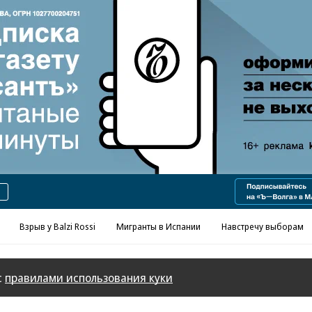
Реклама в «Ъ» www.kommersant.ru/ad
Взрыв у Balzi Rossi
Мигранты в Испании
Навстречу выборам
с
правилами использования куки