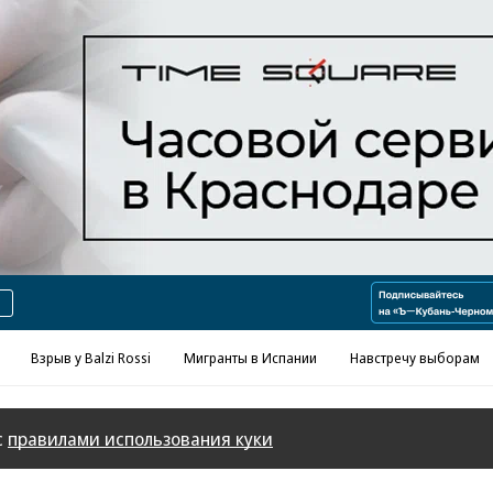
Реклама в «Ъ» www.kommersant.ru/ad
Взрыв у Balzi Rossi
Мигранты в Испании
Навстречу выборам
с
правилами использования куки