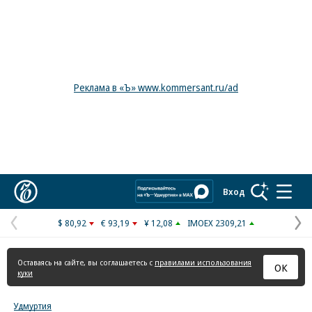
Реклама в «Ъ» www.kommersant.ru/ad
Коммерсантъ
Вход
$ 80,92
€ 93,19
¥ 12,08
IMOEX 2309,21
Предыдущая
С
страница
с
Оставаясь на сайте, вы соглашаетесь с
правилами использования
ОК
куки
Удмуртия