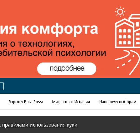
Реклама в «Ъ» www.kommersant.ru/ad
Взрыв у Balzi Rossi
Мигранты в Испании
Навстречу выборам
с
правилами использования куки