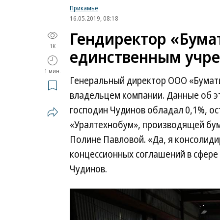
Прикамье
16.05.2019, 08:18
Гендиректор «Бумат
1K
единственным учр
1 мин.
Генеральный директор ООО «Бумати
владельцем компании. Данные об э
господин Чудинов обладал 0,1%, о
«Уралтехнобум», производящей бум
Полине Павловой. «Да, я консолид
концессионных соглашений в сфере Т
Чудинов.