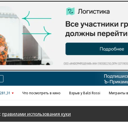
Реклама в «Ъ» www.kommersant.ru/ad
281,31
Что посмотреть в кино
Взрыв у Balzi Rossi
Мигранты в
с
правилами использования куки