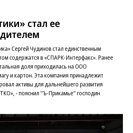
ики» стал ее
едителем
ка» Сергей Чудинов стал единственным
том содержатся в «СПАРК-Интерфакс». Ранее
стальная доля приходилась на ООО
агу и картон. Эта компания принадлежит
ировал активы для дальнейшего развития
КО», - пояснил ''Ъ-Прикамье'' господин