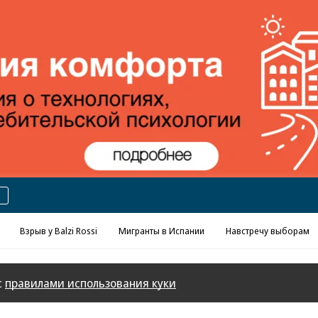
Реклама в «Ъ» www.kommersant.ru/ad
Взрыв у Balzi Rossi
Мигранты в Испании
Навстречу выборам
с
правилами использования куки