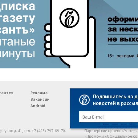
санте»
Реклама
Обратная связь
Подпишитесь на 
Вакансии
Правовая информация
новостей в рассы
Android
E-mail рассылки
реулок д. 41,
тел. +7 (495) 797-69-70.
Партнерские проекты/матери
«Промо» и «Официальное со