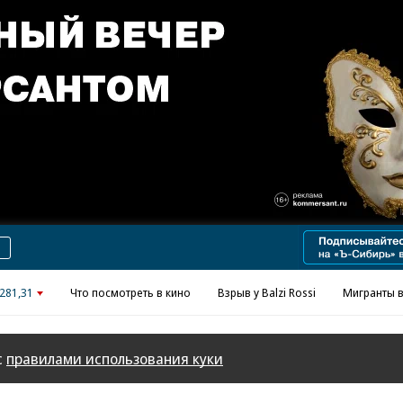
Реклама в «Ъ» www.kommersant.ru/ad
281,31
Что посмотреть в кино
Взрыв у Balzi Rossi
Мигранты в
с
правилами использования куки