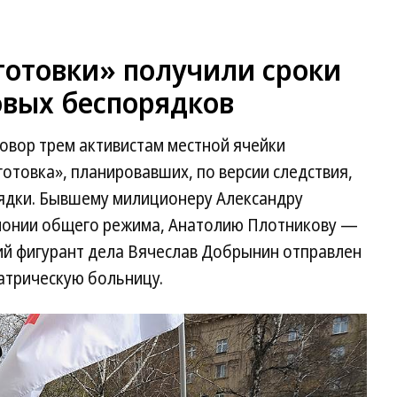
готовки» получили сроки
овых беспорядков
овор трем активистам местной ячейки
товка», планировавших, по версии следствия,
рядки. Бывшему милиционеру Александру
олонии общего режима, Анатолию Плотникову —
тий фигурант дела Вячеслав Добрынин отправлен
атрическую больницу.