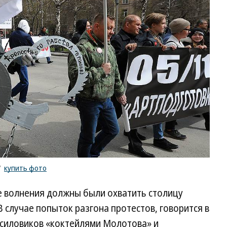
/
купить фото
е волнения должны были охватить столицу
В случае попыток разгона протестов, говорится в
 силовиков «коктейлями Молотова» и