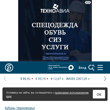
Реклама в «Ъ» www.kommersant.ru/ad
Коммерсантъ
Вход
$ 80,92
€ 93,19
¥ 12,07
IMOEX 2307,29
Предыдущая
С
страница
с
Оставаясь на сайте, вы соглашаетесь с
правилами использования
ОК
куки
Кубань-Черноморье