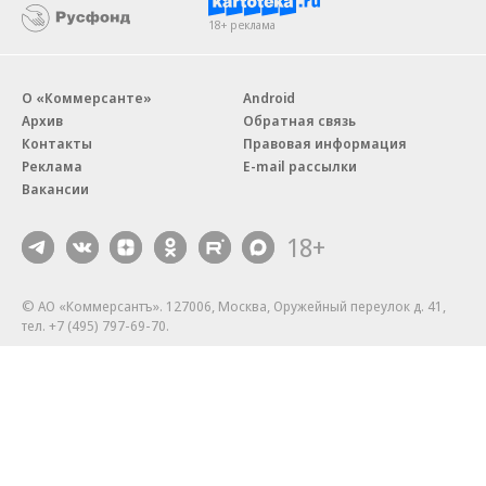
18+ реклама
О «Коммерсанте»
Android
Архив
Обратная связь
Контакты
Правовая информация
Реклама
E-mail рассылки
Вакансии
18+
© АО «Коммерсантъ». 127006, Москва, Оружейный переулок д. 41,
тел. +7 (495) 797-69-70.
Сетевое издание «Коммерсантъ» (доменное имя сайта:
kommersant.ru) зарегистрировано Федеральной службой
по надзору в сфере связи, информационных технологий и массовых
коммуникаций (Роскомнадзор), регистрационный номер и дата
принятия решения о регистрации: серия
Эл № ФС77-76922
от 11 октября 2019 г.