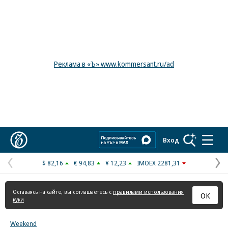
Реклама в «Ъ» www.kommersant.ru/ad
Коммерсантъ
Вход
$ 82,16
€ 94,83
¥ 12,23
IMOEX 2281,31
Предыдущая
С
страница
с
Оставаясь на сайте, вы соглашаетесь с
правилами использования
ОК
куки
Weekend