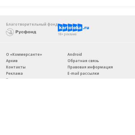
Благотворительный фонд
18+ реклама
О «Коммерсанте»
Android
Архив
Обратная связь
Контакты
Правовая информация
Реклама
E-mail рассылки
Вакансии
18+
© АО «Коммерсантъ». 127006, Москва, Оружейный переулок д. 41,
тел. +7 (495) 797-69-70.
Сетевое издание «Коммерсантъ» (доменное имя сайта:
kommersant.ru) зарегистрировано Федеральной службой