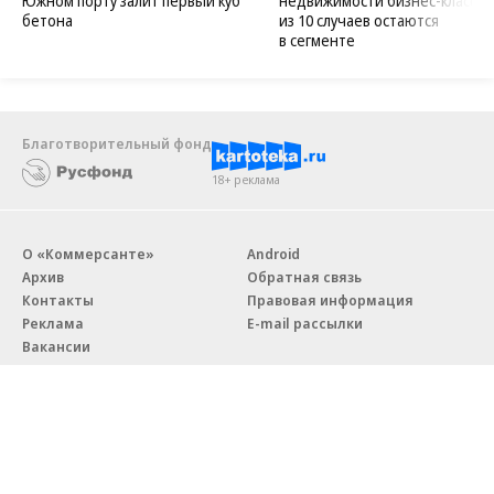
Южном порту залит первый куб
недвижимости бизнес-класса в
бетона
из 10 случаев остаются
в сегменте
Благотворительный фонд
18+ реклама
О «Коммерсанте»
Android
Архив
Обратная связь
Контакты
Правовая информация
Реклама
E-mail рассылки
Вакансии
18+
© АО «Коммерсантъ». 127006, Москва, Оружейный переулок д. 41,
тел. +7 (495) 797-69-70.