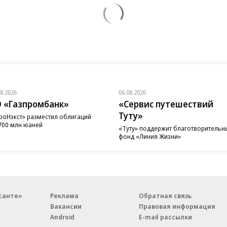
08.2026
06.08.2026
 «Газпромбанк»
«Сервис путешествий
Туту»
роНэкст» разместил облигаций
700 млн юаней
«Туту» поддержит благотворительн
фонд «Линия Жизни»
санте»
Реклама
Обратная связь
Вакансии
Правовая информация
Android
E-mail рассылки