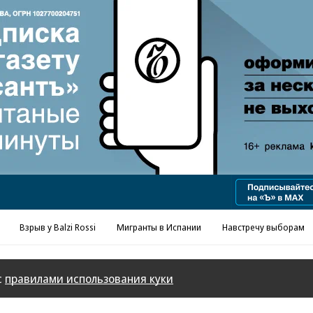
Реклама в «Ъ» www.kommersant.ru/ad
Взрыв у Balzi Rossi
Мигранты в Испании
Навстречу выборам
с
правилами использования куки