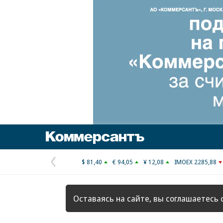
Коммерсантъ
$ 81,40
€ 94,05
¥ 12,08
IMOEX 2285,88
Предыдущая
страница
Оставаясь на сайте, вы соглашаетесь 