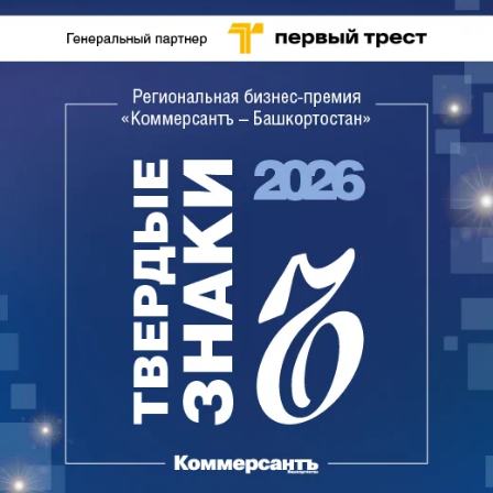
что участник не заверил у нотариуса копии
учредительных документов, не предоставил
согласие на совершение крупной сделки
учредителей, а также другие основания отказа, с
которыми компания не согласилась.
«Уфастройкерамике» отказали из-за того, что она
не предоставила справку из ИФНС об отсутствии
задолженности перед бюджетом. Компания в
своей жалобе заявляет, что такая справка
прилагалась к прошитому пакету документов.
Кроме того, участники полагают, что на
предварительном этапе изучения готовности
бизнеса участвовать в проекте, который не
является конкурсом, мэрия выставила
избыточные требования, а требования к заявкам