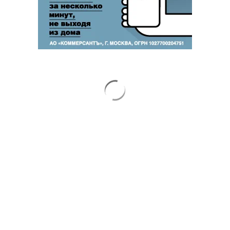
Новости компаний
Все
07.08.2026
07.08.2026
STONE
ПАО ДОМ.РФ
Бизнес-центр STONE Римская
В ДОМ.РФ рассказали, как
возведен в полную высоту
крупным компаниям эффектив
реализовывать ESG-стратегию