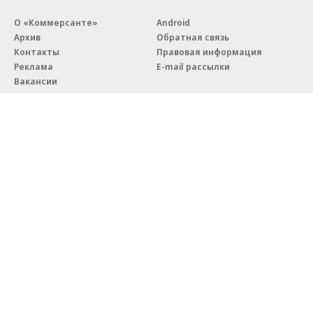
О «Коммерсанте»
Android
Архив
Обратная связь
Контакты
Правовая информация
Реклама
E-mail рассылки
Вакансии
18+
© АО «Коммерсантъ». 127006, Москва, Оружейный переулок д. 41,
тел. +7 (495) 797-69-70.
Сетевое издание «Коммерсантъ» (доменное имя сайта:
kommersant.ru) зарегистрировано Федеральной службой
по надзору в сфере связи, информационных технологий и массовых
коммуникаций (Роскомнадзор), регистрационный номер и дата
принятия решения о регистрации: серия
Эл № ФС77-76922
от 11 октября 2019 г.
Партнерские проекты/материалы, новости компаний, материалы
с пометкой «Промо» и «Официальное сообщение» опубликованы
на коммерческой основе.