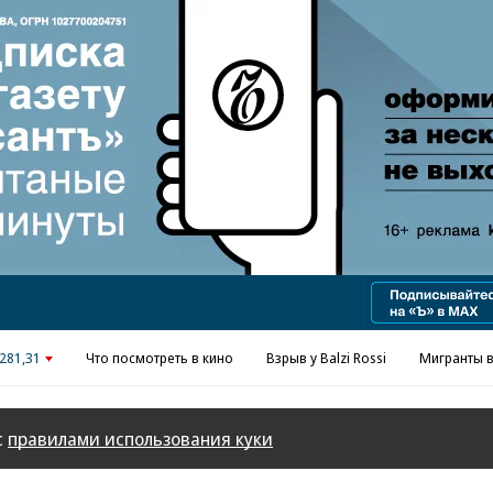
Реклама в «Ъ» www.kommersant.ru/ad
281,31
Что посмотреть в кино
Взрыв у Balzi Rossi
Мигранты в
с
правилами использования куки