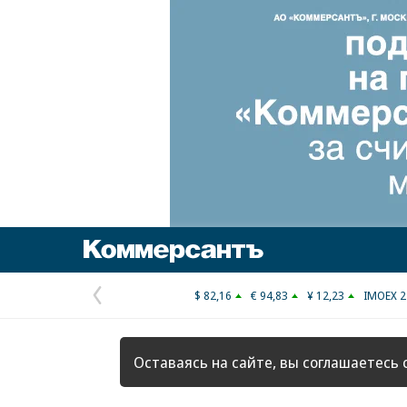
Коммерсантъ
$ 82,16
€ 94,83
¥ 12,23
IMOEX 2
Предыдущая
страница
Оставаясь на сайте, вы соглашаетесь 