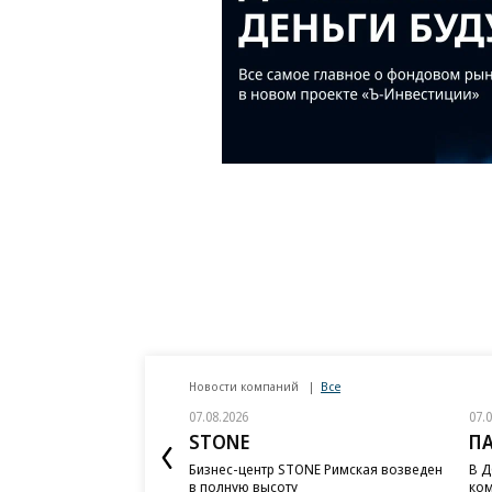
Новости компаний
Все
07.08.2026
07.
STONE
П
Бизнес-центр STONE Римская возведен
В Д
в полную высоту
ком