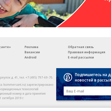
санте»
Реклама
Обратная связь
Вакансии
Правовая информация
Android
E-mail рассылки
Подпишитесь на 
реулок д. 41,
тел. +7 (495) 797-69-70.
Партнерские проекты/матери
новостей в рассы
«Промо» и «Официальное со
а: kommersant.ru) зарегистрировано
нформационных технологий
На kommersant.ru применяют
ционный номер и дата принятия
1 октября 2019 г.