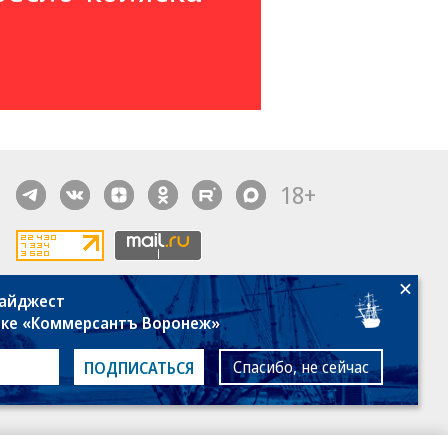
18+
дайджест
алы, новости компаний, материалы с пометкой
лке «Коммерсантъ Воронеж»
общение» опубликованы на коммерческой основе.
ся рекомендательные технологии.
Подробнее
Спасибо, не сейчас
ПОДПИСАТЬСЯ