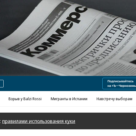
Реклама в «Ъ» www.kommersant.ru/ad
Взрыв у Balzi Rossi
Мигранты в Испании
Навстречу выборам
с
правилами использования куки