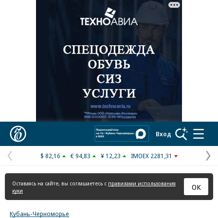
Реклама в «Ъ» www.kommersant.ru/ad
Коммерсантъ
Вход
$ 82,16
€ 94,83
¥ 12,23
IMOEX 2281,31
Предыдущая
С
страница
с
Оставаясь на сайте, вы соглашаетесь с
правилами использования
ОК
куки
Кубань-Черноморье