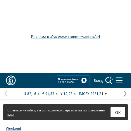
Реклама в «Ъ» www.kommersant.ru/ad
Коммерсантъ
Вход
$ 82,16
€ 94,83
¥ 12,23
IMOEX 2281,31
Предыдущая
С
страница
с
Оставаясь на сайте, вы соглашаетесь с
правилами использования
ОК
куки
Weekend