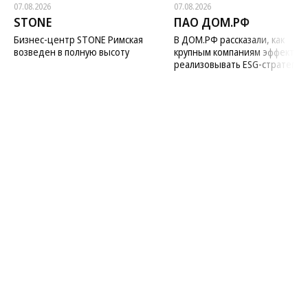
07.08.2026
07.08.2026
STONE
ПАО ДОМ.РФ
Бизнес-центр STONE Римская
В ДОМ.РФ рассказали, как
возведен в полную высоту
крупным компаниям эффектив
реализовывать ESG-стратегию
Благотворительный фонд
18+ реклама
О «Коммерсанте»
Android
Архив
Обратная связь
Контакты
Правовая информация
Реклама
E-mail рассылки
Вакансии