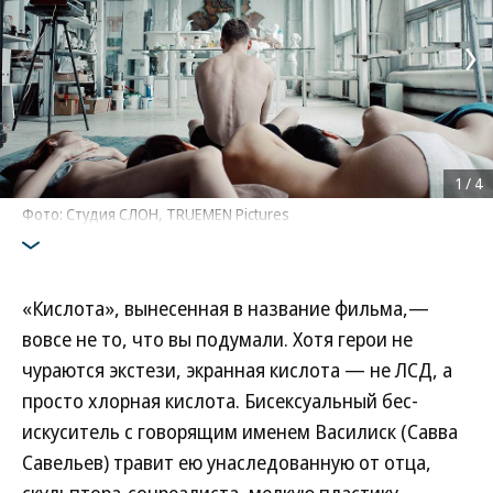
1
/
4
Фото: Студия СЛОН, TRUEMEN Pictures
«Кислота», вынесенная в название фильма,—
вовсе не то, что вы подумали. Хотя герои не
чураются экстези, экранная кислота — не ЛСД, а
просто хлорная кислота. Бисексуальный бес-
искуситель с говорящим именем Василиск (Савва
Савельев) травит ею унаследованную от отца,