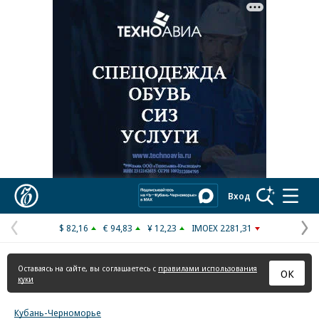
Реклама в «Ъ» www.kommersant.ru/ad
Коммерсантъ
Вход
$ 82,16
€ 94,83
¥ 12,23
IMOEX 2281,31
Предыдущая
С
страница
с
Оставаясь на сайте, вы соглашаетесь с
правилами использования
ОК
куки
Кубань-Черноморье