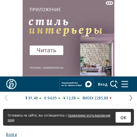
Реклама в «Ъ» www.kommersant.ru/ad
Коммерсантъ
Вход
$ 81,40
€ 94,05
¥ 12,08
IMOEX 2285,88
Предыдущая
С
страница
с
Оставаясь на сайте, вы соглашаетесь с
правилами использования
ОК
куки
Волга