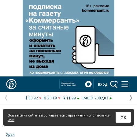
Реклама в «Ъ» www.kommersant.ru/ad
Коммерсантъ
Вход
$ 80,92
€ 93,19
¥ 11,99
IMOEX 2302,03
Предыдущая
С
страница
с
Оставаясь на сайте, вы соглашаетесь с
правилами использования
ОК
куки
Урал