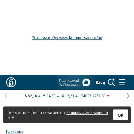
Реклама в «Ъ» www.kommersant.ru/ad
Коммерсантъ
Вход
$ 82,16
€ 94,83
¥ 12,23
IMOEX 2281,31
Предыдущая
С
страница
с
Оставаясь на сайте, вы соглашаетесь с
правилами использования
ОК
куки
Прикамье