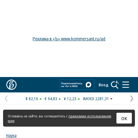
Реклама в «Ъ» www.kommersant.ru/ad
Коммерсантъ
Вход
$ 82,16
€ 94,83
¥ 12,23
IMOEX 2281,31
Предыдущая
С
страница
с
Оставаясь на сайте, вы соглашаетесь с
правилами использования
ОК
куки
Наука