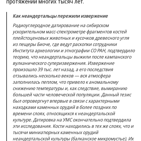
протяжении многих тысяч лет.
Как неандертальцы пережили извержение
Радиоуглеродное датирование на сибирском
ускорительном масс-спектрометре фрагментов костей
плейстоценовых животных и кусочков древесного угля
из пещеры Биоче, где ведут раскопки сотрудники
Института археологии и этнографии СО РАН, подтвердило
теорию, что неандертальцы выжили после кампанского
вулканического суперизвержения. Извержение
произошло 39 тыс. лет назад, а его последствия
отзывались несколько веков — вся атмосфера
заполнилась пеплом, что привело к аномальному
снижению температуры и, как следствие, вымиранию
большей части человеческой популяции. Данный тезис
был опровергнут впервые в связи с характерными
находками каменных орудий в более поздних по
времени слоях, относящихся к неандертальской
культуре. Датировка на УМС окончательно подтвердила
эти исследования. Кости находились в тех же слоях, что и
тысячи миниатюрных каменных орудий
неандертальской культуры (балканское микромустье). Их