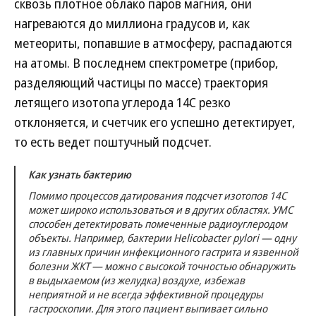
сквозь плотное облако паров магния, они
нагреваются до миллиона градусов и, как
метеориты, попавшие в атмосферу, распадаются
на атомы. В последнем спектрометре (прибор,
разделяющий частицы по массе) траектория
летящего изотопа углерода 14С резко
отклоняется, и счетчик его успешно детектирует,
то есть ведет поштучный подсчет.
Как узнать бактерию
Помимо процессов датирования подсчет изотопов 14С
может широко использоваться и в других областях. УМС
способен детектировать помеченные радиоуглеродом
объекты. Например, бактерии Helicobacter pylori — одну
из главных причин инфекционного гастрита и язвенной
болезни ЖКТ — можно с высокой точностью обнаружить
в выдыхаемом (из желудка) воздухе, избежав
неприятной и не всегда эффективной процедуры
гастроскопии. Для этого пациент выпивает сильно