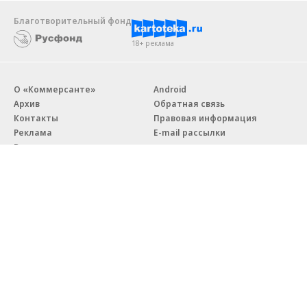
Благотворительный фонд
18+ реклама
О «Коммерсанте»
Android
Архив
Обратная связь
Контакты
Правовая информация
Реклама
E-mail рассылки
Вакансии
18+
© АО «Коммерсантъ». 127006, Москва, Оружейный переулок д. 41,
тел. +7 (495) 797-69-70.
Сетевое издание «Коммерсантъ» (доменное имя сайта:
kommersant.ru) зарегистрировано Федеральной службой
по надзору в сфере связи, информационных технологий и массовых
коммуникаций (Роскомнадзор), регистрационный номер и дата
принятия решения о регистрации: серия
Эл № ФС77-76922