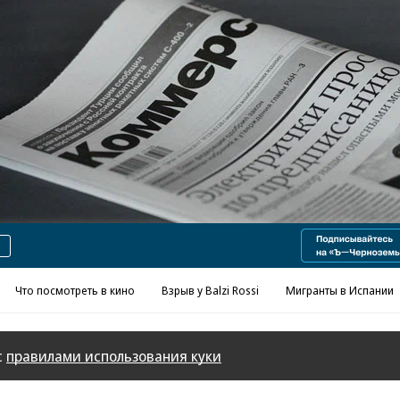
Реклама в «Ъ» www.kommersant.ru/ad
Что посмотреть в кино
Взрыв у Balzi Rossi
Мигранты в Испании
с
правилами использования куки