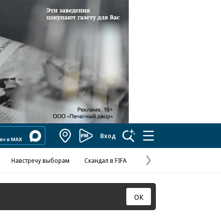
Вход
Коммерсантъ
FM
Навстречу выборам
Скандал в FIFA
Отношения С
Эксклюзивы
Валютны
Следующая
страница
ОК