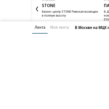
STONE
П
Бизнес-центр STONE Римская возведен
В Д
в полную высоту
ком
ESG
Лента
Моя лента
В Москве на МЦК
Благотворительный фонд
О «Коммер
Архив
Контакты
18+ реклама
© АО «Коммерсантъ». 127006, Москва, Оружейный пе
Сетевое издание «Коммерсантъ» (доменное имя сайт
Федеральной службой по надзору в сфере связи, и
и массовых коммуникаций (Роскомнадзор), регистра
решения о регистрации: серия
Эл № ФС77-76922
от 1