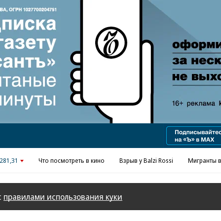
Реклама в «Ъ» www.kommersant.ru/ad
281,31
Что посмотреть в кино
Взрыв у Balzi Rossi
Мигранты в
с
правилами использования куки