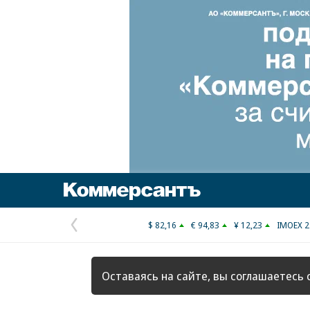
Коммерсантъ
$ 82,16
€ 94,83
¥ 12,23
IMOEX 2
Предыдущая
страница
Оставаясь на сайте, вы соглашаетесь 