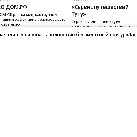
АО ДОМ.РФ
«Сервис путешествий
Туту»
ОМ.РФ рассказали, как крупным
паниям эффективно реализовывать
Сервис путешествий «Туту»
-стратегию
и «Нетмонет» поддержат лучших
сотрудников российских отелей
 начали тестировать полностью беспилотный поезд «Лас
санте»
Реклама
Обратная связь
Вакансии
Правовая информация
Android
E-mail рассылки
реулок д. 41,
тел. +7 (495) 797-69-70.
Партнерские проекты/матери
«Промо» и «Официальное со
а: kommersant.ru) зарегистрировано
нформационных технологий
На kommersant.ru применяют
ционный номер и дата принятия
1 октября 2019 г.