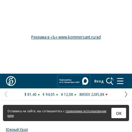
Реклама в «Ъ» www.kommersant.ru/ad
Коммерсантъ
Вход
$ 81,40
€ 94,05
¥ 12,08
IMOEX 2285,88
Предыдущая
С
страница
с
Оставаясь на сайте, вы соглашаетесь с
правилами использования
ОК
куки
Южный Урал