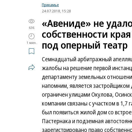
Прикамье
24.07.2018, 15:28
«Авениде» не удало
636
собственности края
под оперный театр
1 мин.
Семнадцатый арбитражный апелляц
жалобы на решение первой инстанц
департаменту земельных отношений 
напомним, является застройщиком д
ограничен улицами Окулова, Осинск
компании связаны с участком в 1,7 
был появиться жилой дом со встро
Пастернака и подземная автостоянк
зарегистрировано право собственно