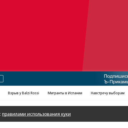
Реклама в «Ъ» www.kommersant.ru/ad
Взрыв у Balzi Rossi
Мигранты в Испании
Навстречу выборам
с
правилами использования куки