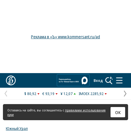
Реклама в «Ъ» www.kommersant.ru/ad
Коммерсантъ
Вход
$ 80,92
€ 93,19
¥ 12,07
IMOEX 2285,92
Предыдущая
С
страница
с
Оставаясь на сайте, вы соглашаетесь с
правилами использования
ОК
куки
Южный Урал