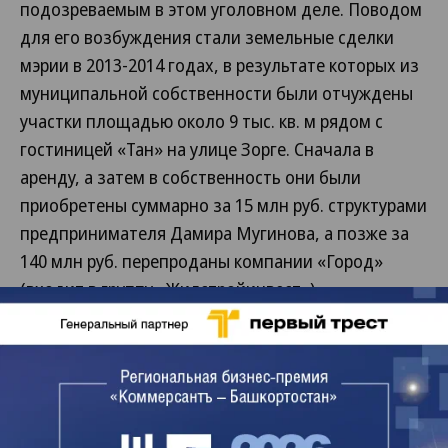
подозреваемым в этом уголовном деле. Поводом
для его возбуждения стали земельные сделки
мэрии в 2013-2014 годах, в результате которых из
муниципальной собственности были отчуждены
участки площадью около 9 тыс. кв. м рядом с
гостиницей «Тан» на улице Зорге. Сначала в
аренду, а затем в собственность они были
приобретены суммарно за 15 млн руб. структурами
предпринимателя Дамира Мугинова, а позже за
140 млн руб. перепроданы компании «Город»
(входит в группу «Жилстройинвест»).
Эдуард Сардаров подписывал документы,
связанные с этими сделками.
Разницу в сумме покупки и продажи участков
следствие считает потенциальным ущербом,