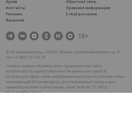
Архив
Обратная связь
Контакты
Правовая информация
Реклама
E-mail рассылки
Вакансии
18+
© АО «Коммерсантъ». 127006, Москва, Оружейный переулок д. 41,
тел. +7 (495) 797-69-70.
Сетевое издание «Коммерсантъ» (доменное имя сайта:
kommersant.ru) зарегистрировано Федеральной службой
по надзору в сфере связи, информационных технологий и массовых
коммуникаций (Роскомнадзор), регистрационный номер и дата
принятия решения о регистрации: серия
Эл № ФС77-76922
от 11 октября 2019 г.
Партнерские проекты/материалы, новости компаний, материалы
с пометкой «Промо» и «Официальное сообщение» опубликованы
на коммерческой основе.
На kommersant.ru применяются рекомендательные технологии.
Подробнее