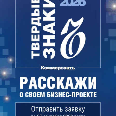
нанесенным городскому бюджету, сообщил
источник, знакомый с ходом расследования.
Как сообщал „Ъ”, в начале июля полиция провела
обыски на предприятиях нефтехимической группы
«Тау», где Дамир Мугинов является совладельцем
наряду с предпринимателем Иосифом Рутманом.
Представитель господина Рутмана тогда заявил,
что связывает действия силовиков с интересами
Башкирской содовой компании, якобы не
заинтересованной в разворачивании в регионе
конкурентного производства соды.
Вчера „Ъ” стало известно, что в тот же день
обыски прошли в управляющей компании
«Аркада», принадлежащей господину Мугинову