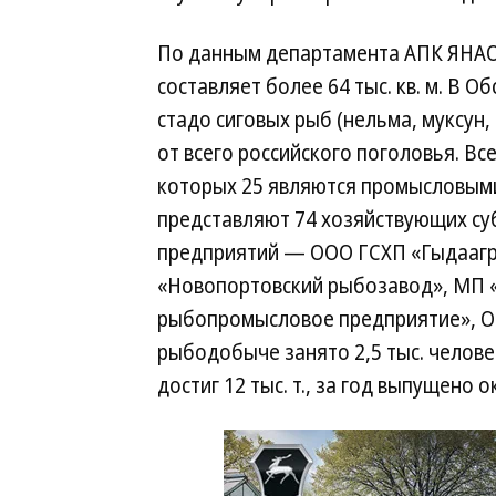
По данным департамента АПК ЯНАО
составляет более 64 тыс. кв. м. В 
стадо сиговых рыб (нельма, муксун,
от всего российского поголовья. Вс
которых 25 являются промысловыми
представляют 74 хозяйствующих су
предприятий — ООО ГСХП «Гыдаагр
«Новопортовский рыбоза­вод», МП 
рыбопромысловое предприятие», ОО
рыбодобыче занято 2,5 тыс. челове
достиг 12 тыс. т., за год выпущено 