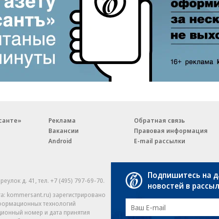
санте»
Реклама
Обратная связь
Вакансии
Правовая информация
Android
E-mail рассылки
Подпишитесь на 
реулок д. 41,
тел. +7 (495) 797-69-70.
Партнерские проекты/матери
новостей в рассы
«Промо» и «Официальное со
а: kommersant.ru) зарегистрировано
нформационных технологий
На kommersant.ru применяют
ционный номер и дата принятия