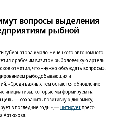
имут вопросы выделения
редприятиям рыбной
и губернатора Ямало-Ненецкого автономного
сетил с рабочим визитом рыболовецкую артель
юхов отметил, что «нужно обсуждать вопросы»,
сидированием рыбодобывающих и
й. «Среди важных тем остаются обновление
ые инициативы, которые мы формируем на
я цель — сохранить позитивную динамику,
ирует в последние годы»,—
цитирует
пресс-
а Артюхова.