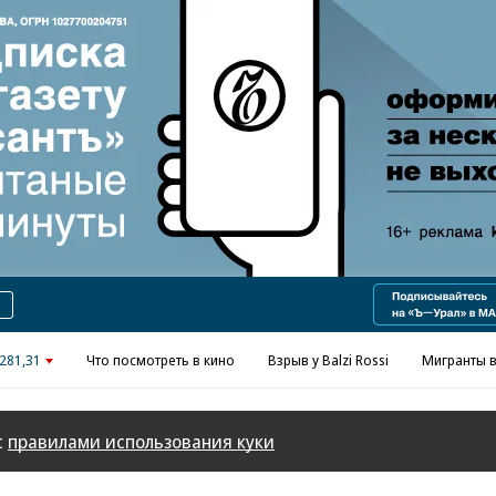
Реклама в «Ъ» www.kommersant.ru/ad
281,31
Что посмотреть в кино
Взрыв у Balzi Rossi
Мигранты в
с
правилами использования куки