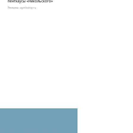
пентхаусы «Никольского»
Реклама. ugmkstroy.ru