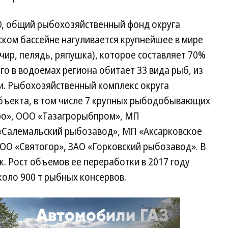
, общий рыбохозяйственный фонд округа
Обском бассейне нагуливается крупнейшее в мире
 чир, пелядь, ряпушка), которое составляет 70%
его в водоемах региона обитает 33 вида рыб, из
. Рыбохозяйственный комплекс округа
бъекта, в том числе 7 крупных рыбодобывающих
о», ООО «Тазагрорыбпром», МП
«Салемальский рыбозавод», МП «Аксарковское
О «Святогор», ЗАО «Горковский рыбозавод». В
к. Рост объемов ее переработки в 2017 году
около 900 т рыбных консервов.