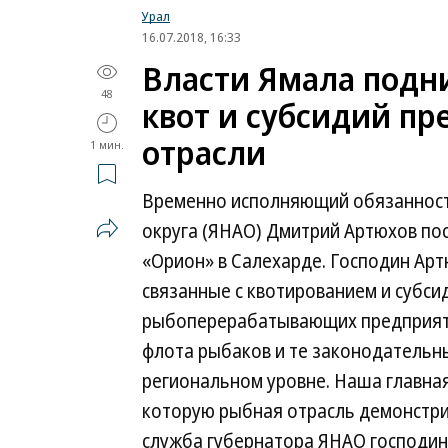
Урал
16.07.2018, 16:33
Власти Ямала подн
48
квот и субсидий п
отрасли
1 мин.
Временно исполняющий обязанност
округа (ЯНАО) Дмитрий Артюхов по
«Орион» в Салехарде. Господин Арт
связанные с квотированием и суб
рыбоперерабатывающих предприяти
флота рыбаков и те законодательн
региональном уровне. Наша главна
которую рыбная отрасль демонстр
служба губернатора ЯНАО господин