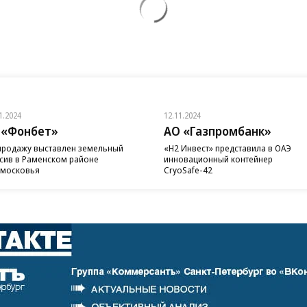
1.2024
12.11.2024
 «Фонбет»
АО «Газпромбанк»
продажу выставлен земельный
«H2 Инвест» представила в ОАЭ
сив в Раменском районе
инновационный контейнер
московья
CryoSafe-42