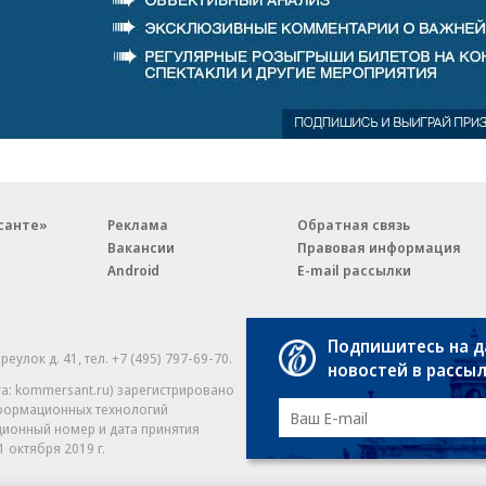
санте»
Реклама
Обратная связь
Вакансии
Правовая информация
Android
E-mail рассылки
Подпишитесь на 
реулок д. 41,
тел. +7 (495) 797-69-70.
Партнерские проекты/матери
новостей в рассы
«Промо» и «Официальное со
а: kommersant.ru) зарегистрировано
нформационных технологий
На kommersant.ru применяют
ционный номер и дата принятия
1 октября 2019 г.