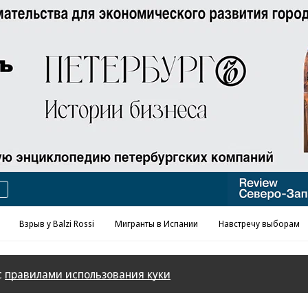
Реклама в «Ъ» www.kommersant.ru/ad
Взрыв у Balzi Rossi
Мигранты в Испании
Навстречу выборам
с
правилами использования куки