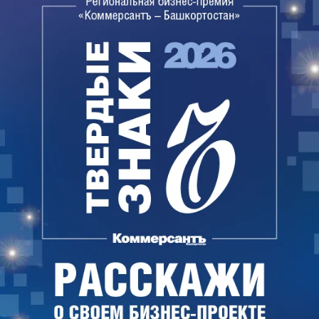
рекомендовано определить сроки и порядок
проведения таких акций.
Кроме того, от федерации спикеру Курултая
республики Константину Толкачеву и депутатам
регионального парламента направлено
обращение с требованием дать отрицательный
отзыв на этот законопроект.
В федерации уверены, что «вопрос нуждается в
широком общественном обсуждении», а
«подобные реформы в пенсионной системе
должны сопровождаться одновременным
принятием государственных социальных
программ, связанных с созданием рабочих мест,
обеспечением доступности и качества
медицинских услуг, увеличением доходов