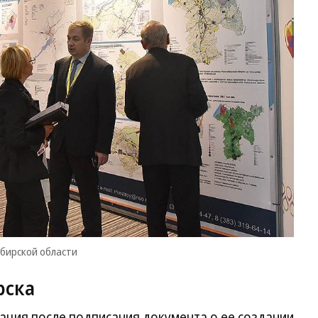
бирской области
рска
ция после подписания документа о ее создании