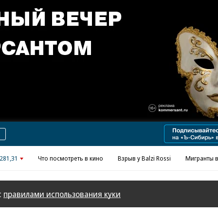
Реклама в «Ъ» www.kommersant.ru/ad
281,31
Что посмотреть в кино
Взрыв у Balzi Rossi
Мигранты в
с
правилами использования куки