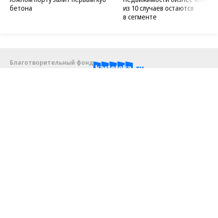
бетона
из 10 случаев остаются
в сегменте
Благотворительный фонд
18+ реклама
О «Коммерсанте»
Android
Архив
Обратная связь
Контакты
Правовая информация
Реклама
E-mail рассылки
Вакансии
18+
© АО «Коммерсантъ». 127006, Москва, Оружейный переулок д. 41,
тел. +7 (495) 797-69-70.