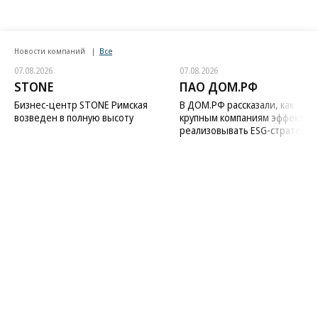
Новости компаний
Все
07.08.2026
07.08.2026
STONE
ПАО ДОМ.РФ
Бизнес-центр STONE Римская
В ДОМ.РФ рассказали, как
возведен в полную высоту
крупным компаниям эффектив
реализовывать ESG-стратегию
Благотворительный фонд
18+ реклама
О «Коммерсанте»
Android
Архив
Обратная связь