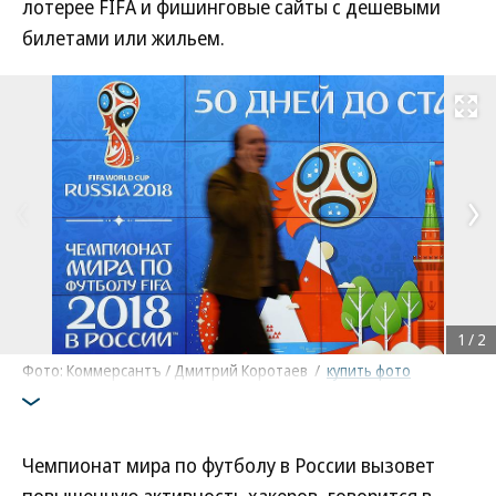
лотерее FIFA и фишинговые сайты с дешевыми
билетами или жильем.
Развернуть на
1
/
2
Фото: Коммерсантъ / Дмитрий Коротаев
/
купить фото
Чемпионат мира по футболу в России вызовет