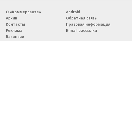
О «Коммерсанте»
Android
Архив
Обратная связь
Контакты
Правовая информация
Реклама
E-mail рассылки
Вакансии
18+
© АО «Коммерсантъ». 127006, Москва, Оружейный переулок д. 41,
тел. +7 (495) 797-69-70.
Сетевое издание «Коммерсантъ» (доменное имя сайта:
kommersant.ru) зарегистрировано Федеральной службой
по надзору в сфере связи, информационных технологий и массовых
коммуникаций (Роскомнадзор), регистрационный номер и дата
принятия решения о регистрации: серия
Эл № ФС77-76922
от 11 октября 2019 г.
Партнерские проекты/материалы, новости компаний, материалы
с пометкой «Промо» и «Официальное сообщение» опубликованы
на коммерческой основе.