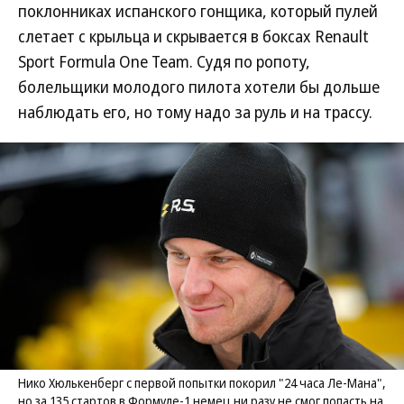
поклонниках испанского гонщика, который пулей
слетает с крыльца и скрывается в боксах Renault
Sport Formula One Team. Судя по ропоту,
болельщики молодого пилота хотели бы дольше
наблюдать его, но тому надо за руль и на трассу.
Нико Хюлькенберг с первой попытки покорил "24 часа Ле-Мана",
но за 135 стартов в Формуле-1 немец ни разу не смог попасть на