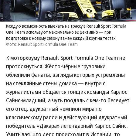
Каждую возможность выехать на трассу в Renault Sport Formula
One Team используют максимально эффективно — при
подготовке к новому сезону важен каждый круг на тестах.
Фото: Renault Sport Formula One Team
К моторхоуму Renault Sport Formula One Team не
протолкнуться. Жёлто-чёрные грузовики
облепили фанаты, взгляды которых устремлены
на стеклянные стены домика — внутри с
журналистами общается гонщик команды Карлос
Сайнс-младший, а чуть поодаль с кем-то беседует
его отец, двукратный чемпион мира по
классическому ралли и действующий двукратный
победитель «Дакара» легендарный Карлос Сайнс.
Учитывая, что дело происходит в Испании, то