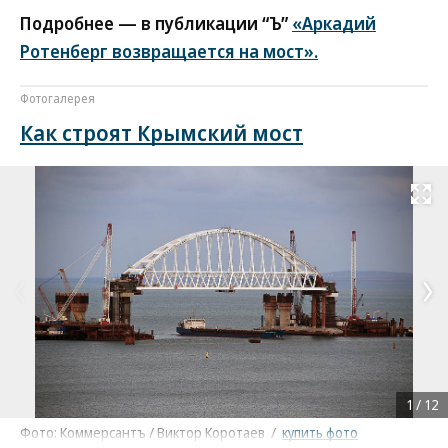
Подробнее — в публикации “Ъ”
«Аркадий
Ротенберг возвращается на мост».
Фотогалерея
Как строят Крымский мост
Развернуть на
1
/
12
Фото: Коммерсантъ / Виктор Коротаев
/
купить фото