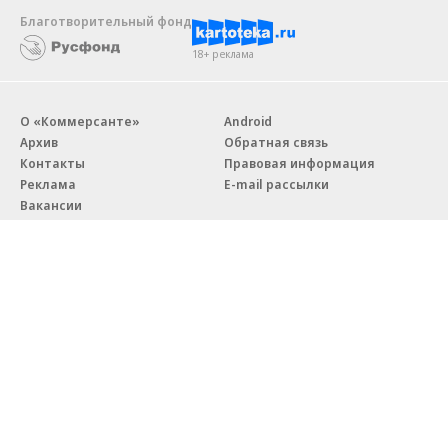
Благотворительный фонд
18+ реклама
О «Коммерсанте»
Android
Архив
Обратная связь
Контакты
Правовая информация
Реклама
E-mail рассылки
Вакансии
18+
© АО «Коммерсантъ». 127006, Москва, Оружейный переулок д. 41,
тел. +7 (495) 797-69-70.
Сетевое издание «Коммерсантъ» (доменное имя сайта:
kommersant.ru) зарегистрировано Федеральной службой
по надзору в сфере связи, информационных технологий и массовых
коммуникаций (Роскомнадзор), регистрационный номер и дата
принятия решения о регистрации: серия
Эл № ФС77-76922