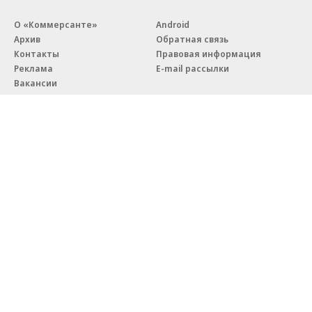
О «Коммерсанте»
Android
Архив
Обратная связь
Контакты
Правовая информация
Реклама
E-mail рассылки
Вакансии
18+
© АО «Коммерсантъ». 127006, Москва, Оружейный переулок д. 41,
тел. +7 (495) 797-69-70.
Сетевое издание «Коммерсантъ» (доменное имя сайта:
kommersant.ru) зарегистрировано Федеральной службой
по надзору в сфере связи, информационных технологий и массовых
коммуникаций (Роскомнадзор), регистрационный номер и дата
принятия решения о регистрации: серия
Эл № ФС77-76922
от 11 октября 2019 г.
Партнерские проекты/материалы, новости компаний, материалы
с пометкой «Промо» и «Официальное сообщение» опубликованы
на коммерческой основе.