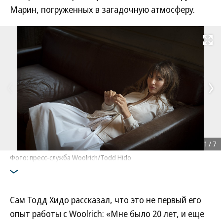
Марин, погруженных в загадочную атмосферу.
Развернуть на
1
/
7
Фото: пресс-служба Woolrich/Todd Hido
Сам Тодд Хидо рассказал, что это не первый его
опыт работы с Woolrich: «Мне было 20 лет, и еще