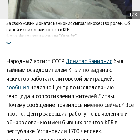
1
/
3
За свою жизнь Донатас Банионис сыграл множество ролей. Об
одной из них знали только в КГБ
Фото: Фотоархив журнала "Огонёк"
Народный артист СССР
Донатас Банионис
был
тайным осведомителем КГБ и по заданию
чекистов работал с литовской эмиграцией,
сообщил
недавно Центр по исследованию
геноцида и сопротивления жителей Литвы.
Почему сообщение появилось именно сейчас? Все
просто: Центр завершил работу по выявлению и
обнародованию имен бывших агентов КГБ в
республике. Установили 1700 человек.
Банионис — последний в списке.