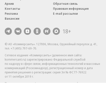
Архив
Обратная связь
Контакты
Правовая информация
Реклама
E-mail рассылки
Вакансии
18+
© АО «Коммерсантъ». 127006, Москва, Оружейный переулок д. 41,
тел. +7 (495) 797-69-70.
Сетевое издание «Коммерсантъ» (доменное имя сайта:
kommersant.ru) зарегистрировано Федеральной службой
по надзору в сфере связи, информационных технологий и массовых
коммуникаций (Роскомнадзор), регистрационный номер и дата
принятия решения о регистрации: серия
Эл № ФС77-76922
от 11 октября 2019 г.
Партнерские проекты/материалы, новости компаний, материалы
с пометкой «Промо» и «Официальное сообщение» опубликованы
на коммерческой основе.
На kommersant.ru применяются рекомендательные технологии.
Подробнее