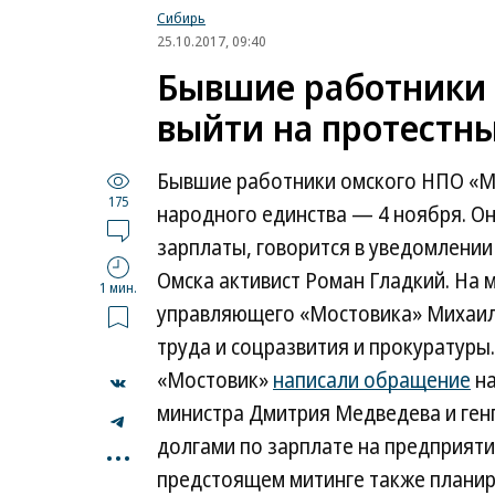
Сибирь
25.10.2017, 09:40
Бывшие работники
выйти на протестн
Бывшие работники омского НПО «Мо
175
народного единства — 4 ноября. О
зарплаты, говорится в уведомлении
Омска активист Роман Гладкий. На 
1 мин.
управляющего «Мостовика» Михаила
труда и соцразвития и прокуратур
«Мостовик»
написали обращение
на
министра Дмитрия Медведева и ген
...
долгами по зарплате на предприяти
предстоящем митинге также планир