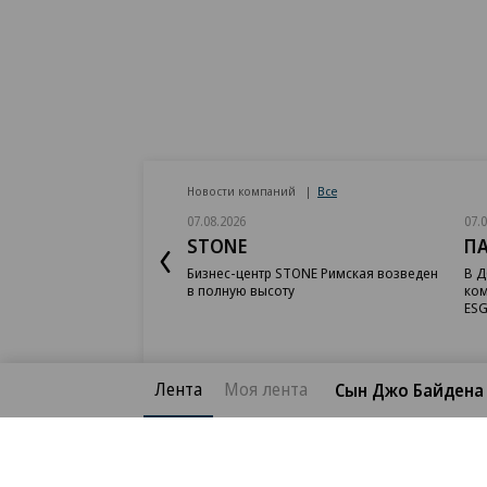
Новости компаний
Все
07.08.2026
07.
STONE
П
Бизнес-центр STONE Римская возведен
В Д
в полную высоту
ком
ESG
Лента
Моя лента
Сын Джо Байдена