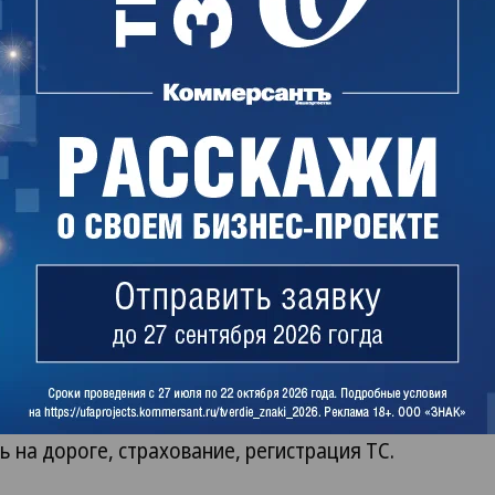
га – от 11 до 60 месяцев.
срок до 60 месяцев. За счет увеличения срока
ьзуетесь автомобилями с низкими ежемесячными
нистративные затраты, поручив управляющей
ивание вашего автопарка. Ежемесячный
ыбору включает следующие услуги: плановое
ссе нормальной эксплуатации, приобретение и
на дороге, страхование, регистрация ТС.