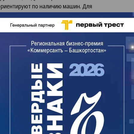
сориентируют по наличию машин. Для
 3-х автомобилей, у нас действуют объемные
ной амортизации после окончания действия
ести по остаточной стоимости, которая
для юридического лица и не превышает 20% от
. В «Автодворе» мы предоставим вам удобные
и автомобилей всей линейки LADA, Сhevrolet
их производителей LIFAN, CHERY и GEELY.
изинга легковых автомобилей:
влять от 10% стоимости автомобиля. Вы
приобретаете автомобили с минимальными