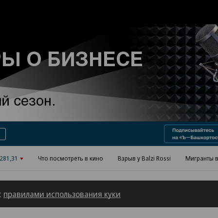
Реклама в «Ъ» www.kommersant.ru/ad
281,31
Что посмотреть в кино
Взрыв у Balzi Rossi
Мигранты в
с
правилами использования куки