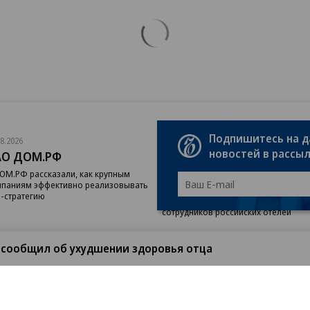
Подпишитесь на 
08.2026
07.08.2026
новостей в рассы
АО ДОМ.РФ
«Сервис путешествий
Туту»
ОМ.РФ рассказали, как крупным
паниям эффективно реализовывать
Сервис путешествий «Туту»
-стратегию
и «Нетмонет» поддержат лучших
сотрудников российских отелей
 сообщил об ухудшении здоровья отца