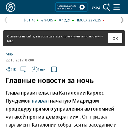
Коммерсантъ
Вход
$ 81,40
€ 94,05
¥ 12,21
IMOEX 2279,25
Предыдущая
С
страница
с
Оставаясь на сайте, вы соглашаетесь с
правилами использования
ОК
куки
Мир
22.10.2017, 07:00
1K
1 мин.
Главные новости за ночь
Глава правительства Каталонии Карлес
Пучдемон
назвал
начатую Мадридом
процедуру прямого управления автономией
«атакой против демократии»
. Он призвал
парламент Каталонии собраться на заседание и