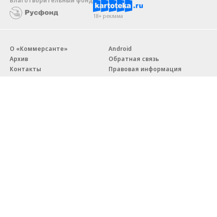
Благотворительный фонд
18+ реклама
О «Коммерсанте»
Android
Архив
Обратная связь
Контакты
Правовая информация
Реклама
E-mail рассылки
Вакансии
18+
© АО «Коммерсантъ». 127006, Москва, Оружейный переулок д. 41,
тел. +7 (495) 797-69-70.
Сетевое издание «Коммерсантъ» (доменное имя сайта:
kommersant.ru) зарегистрировано Федеральной службой
по надзору в сфере связи, информационных технологий и массовых
коммуникаций (Роскомнадзор), регистрационный номер и дата
принятия решения о регистрации: серия
Эл № ФС77-76922
от 11 октября 2019 г.