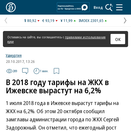
Коммерсантъ
Вход
$ 80,92
€ 93,19
¥ 11,99
IMOEX 2301,65
Предыдущая
С
страница
с
Оставаясь на сайте, вы соглашаетесь с
правилами использования
ОК
куки
Удмуртия
20.10.2017, 13:26
289
1 мин.
В 2018 году тарифы на ЖКХ в
Ижевске вырастут на 6,2%
1 июля 2018 года в Ижевске вырастут тарифы на
ЖКХ на 6,2%. Об этом 20 октября сообщил
замглавы администрации города по ЖКХ Сергей
Задорожный. Он отметил, что ежегодный рост